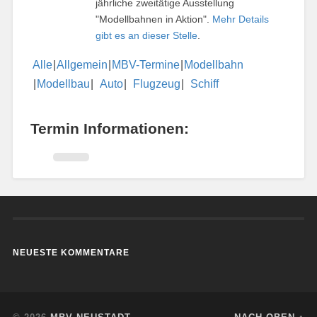
jährliche zweitätige Ausstellung
"Modellbahnen in Aktion".
Mehr Details
gibt es an dieser Stelle
.
Alle
Allgemein
MBV-Termine
Modellbahn
Modellbau
Auto
Flugzeug
Schiff
Termin Informationen:
NEUESTE KOMMENTARE