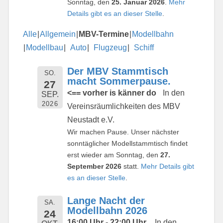
Sonntag, den
25. Januar 2026
.
Mehr
Details gibt es an dieser Stelle
.
Alle
Allgemein
MBV-Termine
Modellbahn
Modellbau
Auto
Flugzeug
Schiff
Der MBV Stammtisch
SO.
macht Sommerpause.
27
<== vorher is känner do
In den
SEP.
2026
Vereinsräumlichkeiten des MBV
Neustadt e.V.
Wir machen Pause. Unser nächster
sonntäglicher Modellstammtisch findet
erst wieder am Sonntag, den
27.
September 2026
statt.
Mehr Details gibt
es an dieser Stelle
.
Lange Nacht der
SA.
Modellbahn 2026
24
16:00 Uhr - 22:00 Uhr
In den