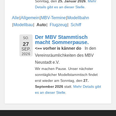
Sonntag, den
25. Januar 2026
.
Mehr
Details gibt es an dieser Stelle
.
Alle
Allgemein
MBV-Termine
Modellbahn
Modellbau
Auto
Flugzeug
Schiff
Der MBV Stammtisch
SO.
macht Sommerpause.
27
<== vorher is känner do
In den
SEP.
2026
Vereinsräumlichkeiten des MBV
Neustadt e.V.
Wir machen Pause. Unser nächster
sonntäglicher Modellstammtisch findet
erst wieder am Sonntag, den
27.
September 2026
statt.
Mehr Details gibt
es an dieser Stelle
.